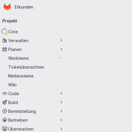
Startseite
Zum Hauptinhalt springen
Erkunden
Primärnavigation
Projekt
Core
Verwalten
Planen
Workitems
-
Ticketübersichten
Meilensteine
Wiki
Code
Build
Bereitstellung
Betreiben
Überwachen