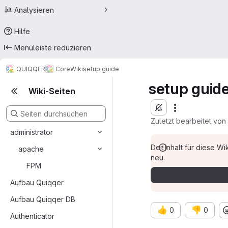
Analysieren
Hilfe
Menüleiste reduzieren
QUIQQER
Core
Wiki
setup guide
setup guid
Wiki-Seiten
Zuletzt bearbeitet von
administrator
Der Inhalt für diese W
apache
neu.
FPM
Aufbau Quiqqer
Aufbau Quiqqer DB
👍
👎
0
0
Authenticator