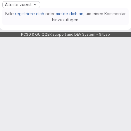
Älteste zuerst
Bitte
registriere dich
oder
melde dich an
, um einen Kommentar
hinzuzufügen.
PCSG & QUIQQER support and DEV System - GitLab