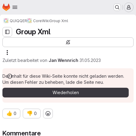
Startseite
Zum Hauptinhalt springen
M
QUIQQER
Core
Wiki
Group Xml
Group Xml
Zuletzt bearbeitet von
Jan Wennrich
31.05.2023
Der Inhalt für diese Wiki-Seite konnte nicht geladen werden.
Um diesen Fehler zu beheben, lade die Seite neu.
Wiederholen
👍
👎
0
0
Kommentare