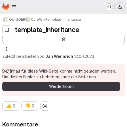
Startseite
Zum Hauptinhalt springen
M
QUIQQER
Core
Wiki
template_inheritance
template_inheritance
Zuletzt bearbeitet von
Jan Wennrich
12.06.2023
Der Inhalt für diese Wiki-Seite konnte nicht geladen werden.
Um diesen Fehler zu beheben, lade die Seite neu.
Wiederholen
👍
👎
0
0
Kommentare