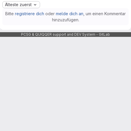
Älteste zuerst
Bitte
registriere dich
oder
melde dich an
, um einen Kommentar
hinzuzufügen.
PCSG & QUIQQER support and DEV System - GitLab