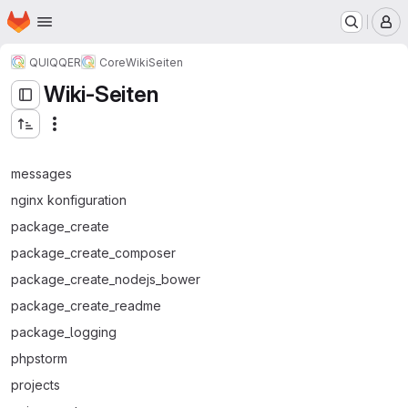
Startseite
Zum Hauptinhalt springen
M
QUIQQER
Core
Wiki
Seiten
Wiki-Seiten
messages
nginx konfiguration
package_create
package_create_composer
package_create_nodejs_bower
package_create_readme
package_logging
phpstorm
projects