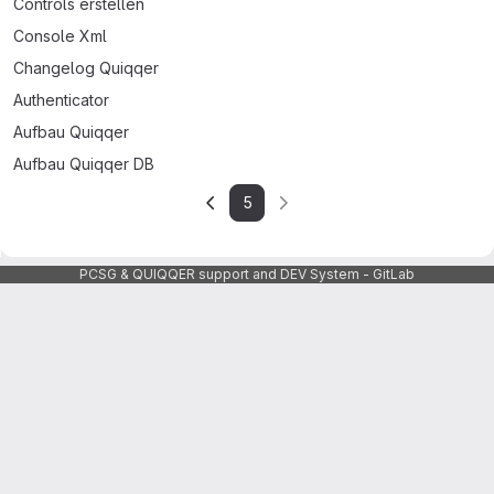
Controls erstellen
Console Xml
Changelog Quiqqer
Authenticator
Aufbau Quiqqer
Aufbau Quiqqer DB
5
PCSG & QUIQQER support and DEV System - GitLab