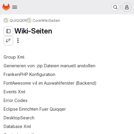
Startseite
Zum Hauptinhalt springen
M
QUIQQER
Core
Wiki
Seiten
Wiki-Seiten
Group Xml
Generieren von .zip Dateien manuell anstoßen
FrankenPHP Konfiguration
FontAwesome v4 im Auswahlfenster (Backend)
Events Xml
Error Codes
Eclipse Einrichten Fuer Quiqqer
DesktopSearch
Database Xml