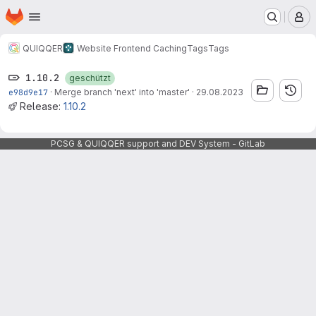
Startseite
Zum Hauptinhalt springen
M
QUIQQER
Website Frontend Caching
Tags
Tags
1.10.2
geschützt
e98d9e17
·
Merge branch 'next' into 'master'
·
29.08.2023
Release:
1.10.2
PCSG & QUIQQER support and DEV System - GitLab